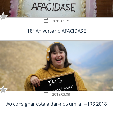
Post
2019.05.21
date
18º Aniversário AFACIDASE
Post
2019.03.08
date
Ao consignar está a dar-nos um lar – IRS 2018