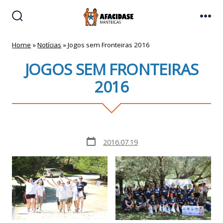
Skip
to
Search
Me
Toggle
content
Home
»
Notícias
»
Jogos sem Fronteiras 2016
JOGOS SEM FRONTEIRAS
2016
Post
2016.07.19
date