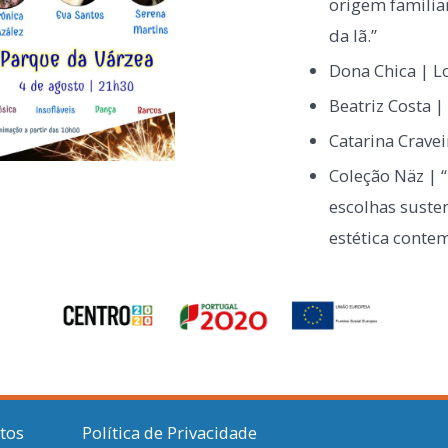
origem familiar
da lã.”
Dona Chica | L
Beatriz Costa 
Catarina Crave
Coleção Näz | 
escolhas suste
estética conte
itos
Política de Privacidade