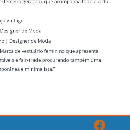
 (terceira geração), que acompanha todo o ciclo
oja Vintage
| Designer de Moda
iro | Designer de Moda
“Marca de vestuário feminino que apresenta
ntáveis e fair-trade procurando também uma
mporânea e minimalista.”
Open