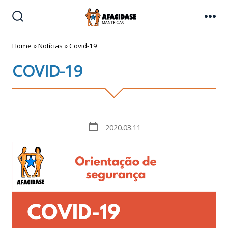
Skip
to
Search
Me
Toggle
content
Home
»
Notícias
»
Covid-19
COVID-19
Post
2020.03.11
date