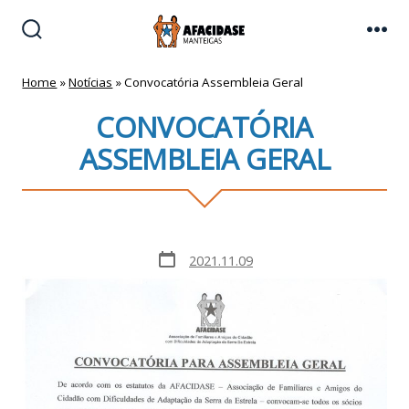
Skip
to
Search
Me
Toggle
content
Home
»
Notícias
»
Convocatória Assembleia Geral
CONVOCATÓRIA
ASSEMBLEIA GERAL
Post
2021.11.09
date